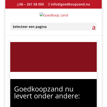
06 – 261 58 005
info@goedkoopzand.nu
Selecteer een pagina
Goedkoopzand
.
nu
levert onder andere: